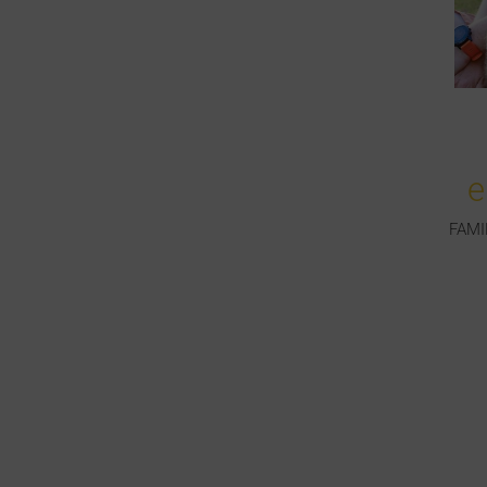
e
FAMI